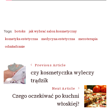
botoks
jak wybrać salon kosmetyczny
Tags:
kometyka estetyczna
medycyna estetyczna
mezoterapia
odmładzanie
Post
Previous Article
czy kosmetyczka wyleczy
trądzik
Navigation
Next Article
Czego oczekiwać po kuchni
włoskiej?