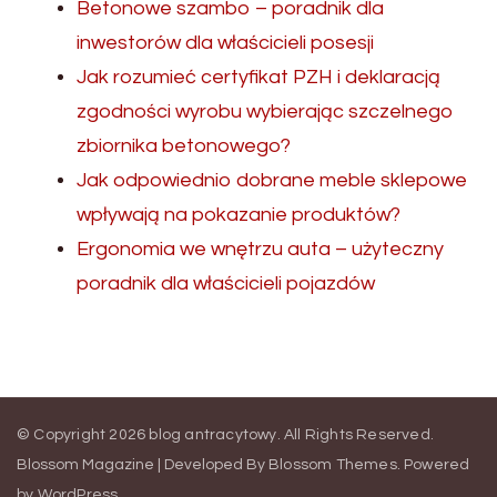
Betonowe szambo – poradnik dla
inwestorów dla właścicieli posesji
Jak rozumieć certyfikat PZH i deklaracją
zgodności wyrobu wybierając szczelnego
zbiornika betonowego?
Jak odpowiednio dobrane meble sklepowe
wpływają na pokazanie produktów?
Ergonomia we wnętrzu auta – użyteczny
poradnik dla właścicieli pojazdów
© Copyright 2026
blog antracytowy
. All Rights Reserved.
Blossom Magazine | Developed By
Blossom Themes
.
Powered
by
WordPress
.