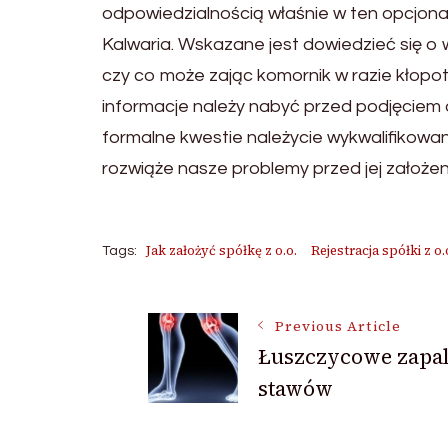
odpowiedzialnością właśnie w ten opcjon
Kalwaria. Wskazane jest dowiedzieć się o
czy co może zając komornik w razie kłop
informacje należy nabyć przed podjęciem de
formalne kwestie należycie wykwalifikowan
rozwiąże nasze problemy przed jej założe
Jak założyć spółkę z o.o.
Rejestracja spółki z o.
Tags:
Post
Previous Article
Łuszczycowe zapal
stawów
Navigation