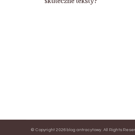
skuteczne teksty?
© Copyright 2026
blog antracytowy
. All Rights Res