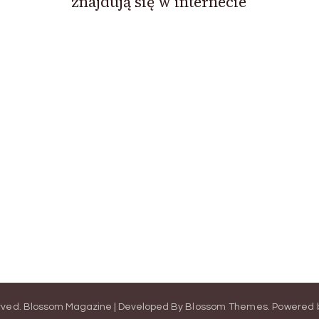
znajdują się w internecie
erved.
Blossom Magazine | Developed By
Blossom Themes
.
Powered 