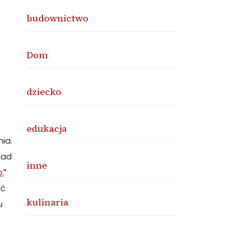
budownictwo
Dom
dziecko
edukacja
ia.
nad
inne
.
”
yć
kulinaria
u