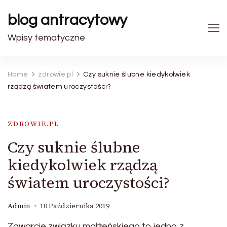
blog antracytowy
Wpisy tematyczne
Home
zdrowie.pl
Czy suknie ślubne kiedykolwiek
rządzą światem uroczystości?
ZDROWIE.PL
Czy suknie ślubne
kiedykolwiek rządzą
światem uroczystości?
Admin
10 Października 2019
Zawarcie związku małżeńskiego,to jedno z